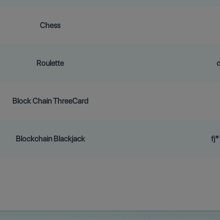
Teen Patti 2020
z
Chess
Roulette
Block Chain ThreeCard
Blockchain Blackjack
fj