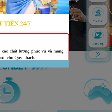
YS***
-200,878.
TIN TỨC
 TIỀN 24/7
Zn*******
-108,203.
PZ***
580,029.5
KHIẾU NẠI
 cao chất lượng phục vụ và mang
 hơn cho Quý khách.
f**********
-317,733.0
A SHBET
iền vào bất kỳ thời điểm nào trong
g hộ và đồng hành cùng chúng tôi
zE*******
350,100.0
**********
877,400.0