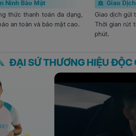
n Ninh Bảo Mật
Giao Dịc
Teen Patti 2020
g thức thanh toán đa dạng,
Giao dịch gửi t
ảo an toàn và bảo mật cao.
Thời gian rút 
phút.
Đá của Medusa
Thuyền Rồng Gấu Trúc
sE
ĐẠI SỨ THƯƠNG HIỆU ĐỘC
100 Teen Patti
Roulette
B4
Extra Sic bo