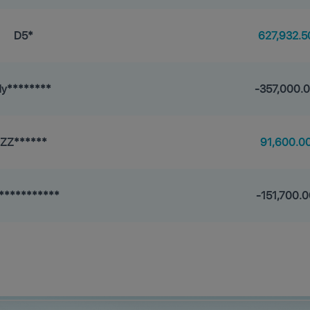
0**********
-190,400.
D5*
627,932.5
dy********
-357,000.
ZZ******
91,600.0
************
-151,700.