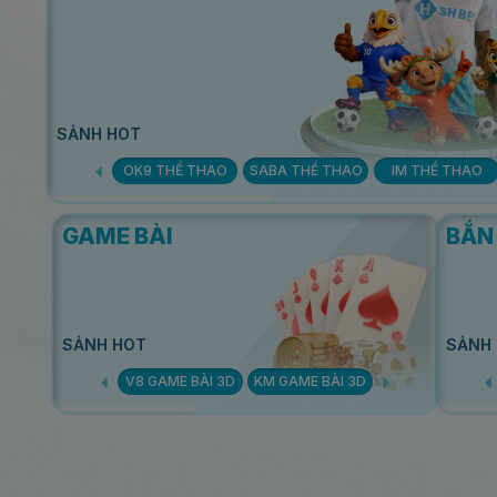
TP BẮN CÁ
SẢNH HOT
SE CASINO
CR THỂ THAO
OK9 THỂ THAO
SABA THỂ THAO
TP ĐIỆN TỬ
YGR ĐIỆN TỬ
IM THỂ THAO
GAME BÀI
BẮN
DG CASINO
SE CASINO
SẢNH HOT
SẢNH
TP GAME BÀI 3D
V8 GAME BÀI 3D
KM GAME BÀI 3D
KA BẮN CÁ
JILI GAME BÀI 3D
MG BẮN CÁ
SE CASINO