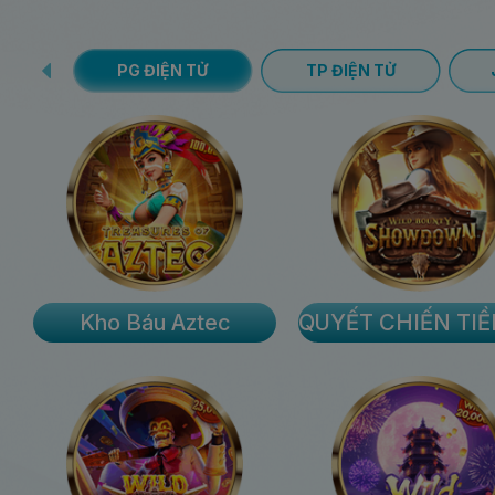
168G NỔ HŨ
 TỬ
PG ĐIỆN TỬ
TP ĐIỆN TỬ
Saba THỂ THAO
CMD THỂ THAO
Saba THỂ THAO
Kho Báu Aztec
SE CASINO
SE CASINO