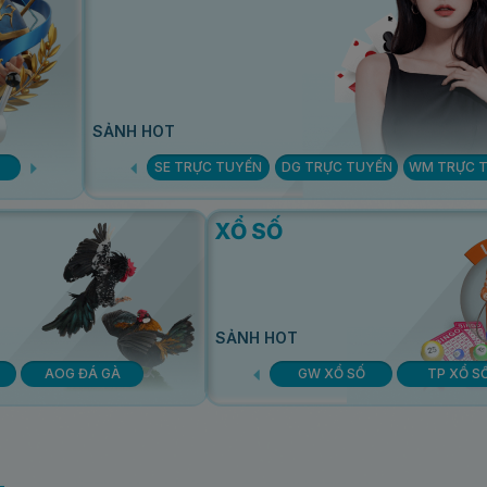
TC***
743,505.0
SẢNH HOT
************
-255,700.
N
AO
OK9 THỂ THAO
FC ĐIỆN TỬ
CHOICE TRỰC TUYẾN
SE TRỰC TUYẾN
SABA THỂ THAO
TP ĐIỆN TỬ
DG TRỰC TUYẾN
YGR ĐIỆN TỬ
IM THỂ THAO
SPRIBE ĐI
CMD TH
XỔ SỐ
C**********
393,600.0
pj****
-380,100.
SẢNH HOT
 3D
Á
JILI GAME BÀI 3D
AOG ĐÁ GÀ
TP XỔ SỐ
CQ9 BẮN CÁ
VR XỔ SỐ
KA BẮN CÁ
R88 GAME BÀI 3D
TP GAME BÀI 3D
GW XỔ SỐ
MG BẮN CÁ
TP XỔ S
JILI BẮN
Uu*
173,100.0