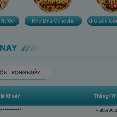
wL*****
425,554.0
 Nước
Kho Báu Ganesha
ZA*****
-17,568.5
***********
-75,452.0
 NAY
ZJ***
452,700.0
LỚN TRONG NGÀY
***********
675,500.0
ài Khoản
Thắng/Th
Kk**
-349,700.