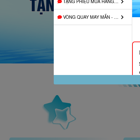
TẶNG PHIẾU MUA HÀNG 100,000,000
168G NỔ HŨ
VÒNG QUAY MAY MẮN - QUÀ LỚN TRAO TAY
Saba THỂ THAO
Saba THỂ THAO
<
>
JiLi BẮN CÁ
SE CASINO
SE CASINO